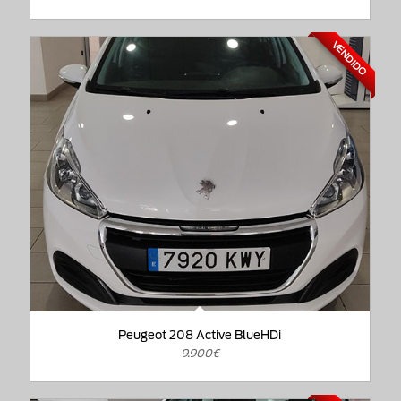
VENDIDO
Peugeot 208 Active BlueHDi
9.900€