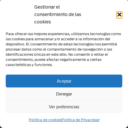
Gestionar el
consentimiento de las
cookies
Para ofrecer las mejores experiencias, utilizamos tecnologías como
las cookies para almacenar y/o acceder a la información del
dispositivo. El consentimiento de estas tecnologías nos permitirá
procesar datos como el comportamiento de navegación o las
Haz clic para aceptar cookies de marketing
identificaciones únicas en este sitio. No consentir o retirar el
y permitir este contenido
consentimiento, puede afectar negativamente a ciertas
características y funciones.
Aceptar
Denegar
Ver preferencias
HORARIO
Lunes
08.45 – 13.15 | 16.00 – 19.30
Política de cookies
Política de Privacidad
Martes
08.45 – 13.15 | 16.00 – 19.30